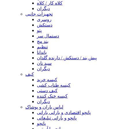
کلاه کار / کلاه
دیگران
تجهیزات جانبی
روسری
دستکش
پتو
دستمال سر
بند مچ
تنظیم
باندانا
پیش بند / دستکش / دارنده گلدان
سبد نان
دیگران
کیف
کیسه خرید
کیسه طناب کشی
کیف دستی
کیسه خنک کننده
دیگران
لباس باران و پوشاک
پانچو اقتصادی و بارانی بارانی
پانچو و بارانی تبلیغاتی
پانچو
پانچو با آستین