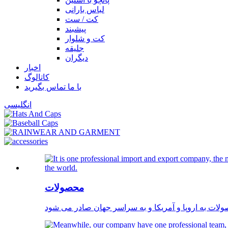
لباس بارانی
کت / ست
پیشبند
کت و شلوار
جلیقه
دیگران
اخبار
کاتالوگ
با ما تماس بگیرید
انگلیسی
محصولات