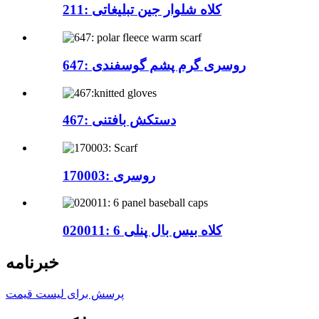
211: کلاه شلوار جین تبلیغاتی
647: روسری گرم پشم گوسفندی
467: دستکش بافتنی
170003: روسری
020011: 6 کلاه بیس بال پنلی
خبرنامه
پرسش برای لیست قیمت