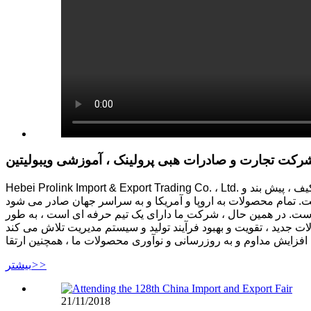
رکت تجارت و صادرات هبی پرولینک ، آموزشی ویبولیتین
Hebei Prolink Import & Export Trading Co. ، Ltd. در شهر شیجیاژوانگ ، استان هبی واقع شده است. این یک شرکت واردات و صادرات حرفه ای است ، محصولات اصلی کلاه ، بارانی ، کیف ، پیش بند و
ست. در همین حال ، شرکت ما دارای یک تیم حرفه ای است ، به طور
>>
بیشتر
21/11/2018