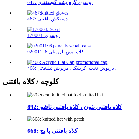
647: روسری گرم پشم گوسفندی
467: دستکش بافتنی
170003: روسری
020011: 6 کلاه بیس بال پنلی
466: درپوش تخت اکریلیک ، درپوش تبلیغاتی ،
کلوچه / کلاه بافتنی
892: کلاه بافتنی نئون ، کلاه بافتنی تاشو
668: کلاه بافتنی با پچ