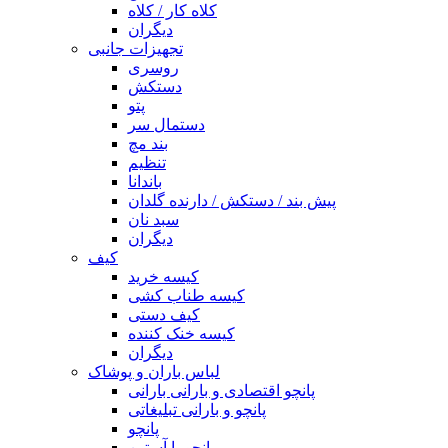
کلاه کار / کلاه
دیگران
تجهیزات جانبی
روسری
دستکش
پتو
دستمال سر
بند مچ
تنظیم
باندانا
پیش بند / دستکش / دارنده گلدان
سبد نان
دیگران
کیف
کیسه خرید
کیسه طناب کشی
کیف دستی
کیسه خنک کننده
دیگران
لباس باران و پوشاک
پانچو اقتصادی و بارانی بارانی
پانچو و بارانی تبلیغاتی
پانچو
پانچو با آستین