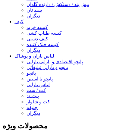
پیش بند / دستکش / دارنده گلدان
سبد نان
دیگران
کیف
کیسه خرید
کیسه طناب کشی
کیف دستی
کیسه خنک کننده
دیگران
لباس باران و پوشاک
پانچو اقتصادی و بارانی بارانی
پانچو و بارانی تبلیغاتی
پانچو
پانچو با آستین
لباس بارانی
کت / ست
پیشبند
کت و شلوار
جلیقه
دیگران
محصولات ویژه