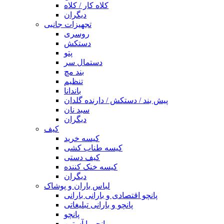
کلاه کار / کلاه
دیگران
تجهیزات جانبی
روسری
دستکش
پتو
دستمال سر
بند مچ
تنظیم
باندانا
پیش بند / دستکش / دارنده گلدان
سبد نان
دیگران
کیف
کیسه خرید
کیسه طناب کشی
کیف دستی
کیسه خنک کننده
دیگران
لباس باران و پوشاک
پانچو اقتصادی و بارانی بارانی
پانچو و بارانی تبلیغاتی
پانچو
پانچو با آستین