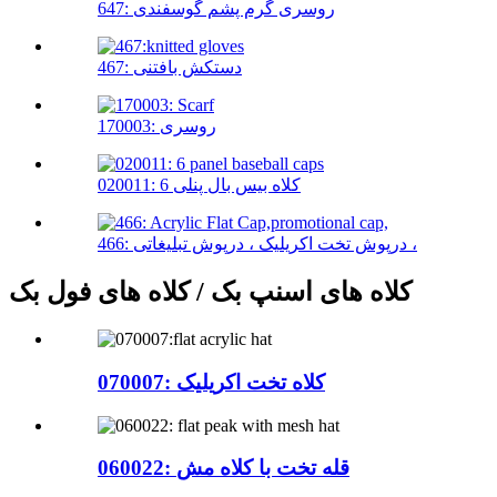
647: روسری گرم پشم گوسفندی
467: دستکش بافتنی
170003: روسری
020011: 6 کلاه بیس بال پنلی
466: درپوش تخت اکریلیک ، درپوش تبلیغاتی ،
کلاه های اسنپ بک / کلاه های فول بک
070007: کلاه تخت اکریلیک
060022: قله تخت با کلاه مش