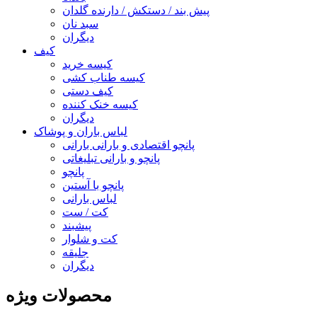
پیش بند / دستکش / دارنده گلدان
سبد نان
دیگران
کیف
کیسه خرید
کیسه طناب کشی
کیف دستی
کیسه خنک کننده
دیگران
لباس باران و پوشاک
پانچو اقتصادی و بارانی بارانی
پانچو و بارانی تبلیغاتی
پانچو
پانچو با آستین
لباس بارانی
کت / ست
پیشبند
کت و شلوار
جلیقه
دیگران
محصولات ویژه