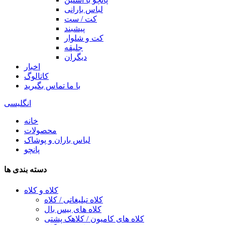
لباس بارانی
کت / ست
پیشبند
کت و شلوار
جلیقه
دیگران
اخبار
کاتالوگ
با ما تماس بگیرید
انگلیسی
خانه
محصولات
لباس باران و پوشاک
پانچو
دسته بندی ها
کلاه و کلاه
کلاه تبلیغاتی / کلاه
کلاه های بیس بال
کلاه های کامیون / کلاهک پشتی