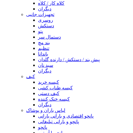
کلاه کار / کلاه
دیگران
تجهیزات جانبی
روسری
دستکش
پتو
دستمال سر
بند مچ
تنظیم
باندانا
پیش بند / دستکش / دارنده گلدان
سبد نان
دیگران
کیف
کیسه خرید
کیسه طناب کشی
کیف دستی
کیسه خنک کننده
دیگران
لباس باران و پوشاک
پانچو اقتصادی و بارانی بارانی
پانچو و بارانی تبلیغاتی
پانچو
پانچو با آستین