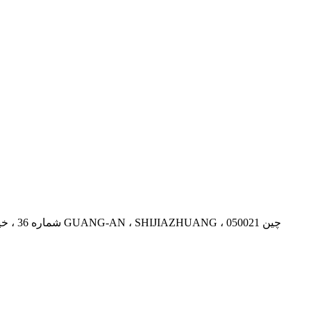
اتاق 1109-1111 ، بلوک A ، ساختمان بین المللی YINTAI ، شماره 36 ، خیابان GUANG-AN ، SHIJIAZHUANG ، چین 050021