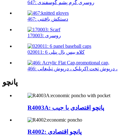
647: روسری گرم پشم گوسفندی
467: دستکش بافتنی
170003: روسری
020011: 6 کلاه بیس بال پنلی
466: درپوش تخت اکریلیک ، درپوش تبلیغاتی ،
پانچو
R4003A: پانچو اقتصادی با جیب
R4002: پانچو اقتصادی