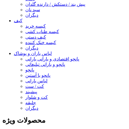
پیش بند / دستکش / دارنده گلدان
سبد نان
دیگران
کیف
کیسه خرید
کیسه طناب کشی
کیف دستی
کیسه خنک کننده
دیگران
لباس باران و پوشاک
پانچو اقتصادی و بارانی بارانی
پانچو و بارانی تبلیغاتی
پانچو
پانچو با آستین
لباس بارانی
کت / ست
پیشبند
کت و شلوار
جلیقه
دیگران
محصولات ویژه