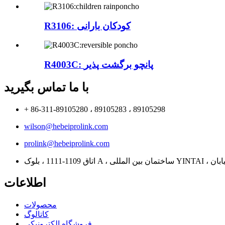
R3106: کودکان بارانی
R4003C: پانچو برگشت پذیر
با ما تماس بگیرید
+ 86-311-89105280 ، 89105283 ، 89105298
wilson@hebeiprolink.com
prolink@hebeiprolink.com
اطلاعات
محصولات
کاتالوگ
فروشگاه الکترونیکی